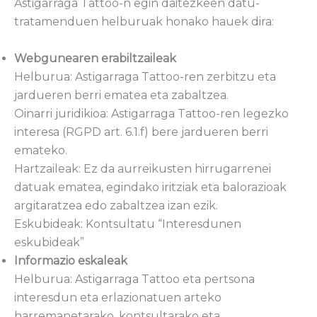
Astigarraga Tattoo-n egin daitezkeen datu-
tratamenduen helburuak honako hauek dira:
Webgunearen erabiltzaileak
Helburua: Astigarraga Tattoo-ren zerbitzu eta
jardueren berri ematea eta zabaltzea.
Oinarri juridikioa: Astigarraga Tattoo-ren legezko
interesa (RGPD art. 6.1.f) bere jardueren berri
emateko.
Hartzaileak: Ez da aurreikusten hirrugarrenei
datuak ematea, egindako iritziak eta balorazioak
argitaratzea edo zabaltzea izan ezik.
Eskubideak: Kontsultatu “Interesdunen
eskubideak”
Informazio eskaleak
Helburua: Astigarraga Tattoo eta pertsona
interesdun eta erlazionatuen arteko
harremanetarako, kontsultarako eta