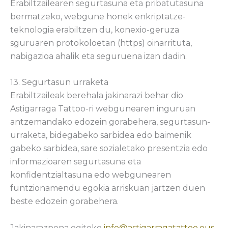
Erabiltzailearen segurtasuna eta pribatutasuna
bermatzeko, webgune honek enkriptatze-
teknologia erabiltzen du, konexio-geruza
sguruaren protokoloetan (https) oinarrituta,
nabigazioa ahalik eta seguruena izan dadin.
13. Segurtasun urraketa
Erabiltzaileak berehala jakinarazi behar dio
Astigarraga Tattoo-ri webgunearen inguruan
antzemandako edozein gorabehera, segurtasun-
urraketa, bidegabeko sarbidea edo baimenik
gabeko sarbidea, sare sozialetako presentzia edo
informazioaren segurtasuna eta
konfidentzialtasuna edo webgunearen
funtzionamendu egokia arriskuan jartzen duen
beste edozein gorabehera.
Jakinarazpena egiteko
info@astigarragatattoo.eus