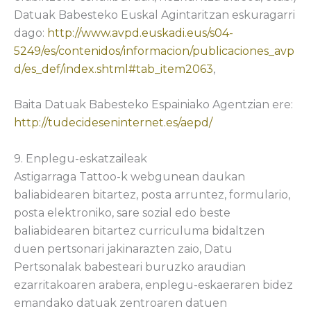
Datuak Babesteko Euskal Agintaritzan eskuragarri
dago:
http://www.avpd.euskadi.eus/s04-
5249/es/contenidos/informacion/publicaciones_avp
d/es_def/index.shtml#tab_item2063
,
Baita Datuak Babesteko Espainiako Agentzian ere:
http://tudecideseninternet.es/aepd/
9. Enplegu-eskatzaileak
Astigarraga Tattoo-k webgunean daukan
baliabidearen bitartez, posta arruntez, formulario,
posta elektroniko, sare sozial edo beste
baliabidearen bitartez curriculuma bidaltzen
duen pertsonari jakinarazten zaio, Datu
Pertsonalak babesteari buruzko araudian
ezarritakoaren arabera, enplegu-eskaeraren bidez
emandako datuak zentroaren datuen