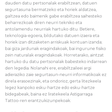
dauden datu pertsonalak erabiltzean, datuen
segurtasuna bermatzeko eta horiek aldatzea,
galtzea edo baimenik gabe erabiltzea saihesteko
beharrezkoak diren neurri tekniko eta
antolamendu neurriak hartuko ditu. Betiere,
teknologia-egoera, bildutako datuen izaera eta
horiek izan ditzaketen arriskuak kontuan izanda;
bai giza jardunak eragindakoak, bai ingurune fisiko
zein naturalak eragindakoak. Horretarako, aintzat
hartuko du datu pertsonalak babesteko indarrean
den legedia. Nolanahi ere, erabiltzaileei argi
adieraziko zaie segurtasun-neurri informatikoak ez
direla erasoezinak, eta ondorioz, gerta litezkeela
legez kanpoko esku-hartze edo esku-hartze
bidegabeak, baina ez liratekeela Astigarraga
Tattoo-ren erantzukizunpekoak.