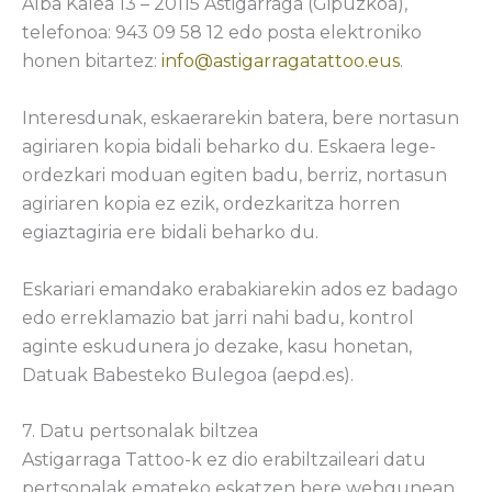
Alba Kalea 13 – 20115 Astigarraga (Gipuzkoa),
telefonoa: 943 09 58 12 edo posta elektroniko
honen bitartez:
info@astigarragatattoo.eus
.
Interesdunak, eskaerarekin batera, bere nortasun
agiriaren kopia bidali beharko du. Eskaera lege-
ordezkari moduan egiten badu, berriz, nortasun
agiriaren kopia ez ezik, ordezkaritza horren
egiaztagiria ere bidali beharko du.
Eskariari emandako erabakiarekin ados ez badago
edo erreklamazio bat jarri nahi badu, kontrol
aginte eskudunera jo dezake, kasu honetan,
Datuak Babesteko Bulegoa (aepd.es).
7. Datu pertsonalak biltzea
Astigarraga Tattoo-k ez dio erabiltzaileari datu
pertsonalak emateko eskatzen bere webgunean