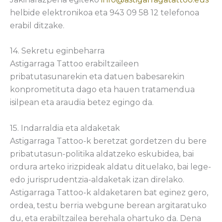
helbide elektronikoa eta 943 09 58 12 telefonoa
erabil ditzake.
14. Sekretu eginbeharra
Astigarraga Tattoo erabiltzaileen
pribatutasunarekin eta datuen babesarekin
konprometituta dago eta hauen tratamendua
isilpean eta araudia betez egingo da.
15. Indarraldia eta aldaketak
Astigarraga Tattoo-k beretzat gordetzen du bere
pribatutasun-politika aldatzeko eskubidea, bai
ordura arteko irizpideak aldatu dituelako, bai lege-
edo jurisprudentzia-aldaketak izan direlako.
Astigarraga Tattoo-k aldaketaren bat eginez gero,
ordea, testu berria webgune berean argitaratuko
du, eta erabiltzailea berehala ohartuko da. Dena