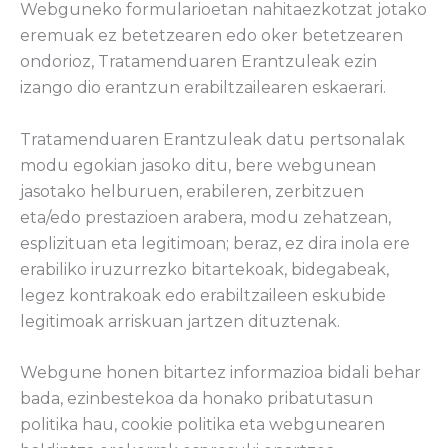
Webguneko formularioetan nahitaezkotzat jotako
eremuak ez betetzearen edo oker betetzearen
ondorioz, Tratamenduaren Erantzuleak ezin
izango dio erantzun erabiltzailearen eskaerari.
Tratamenduaren Erantzuleak datu pertsonalak
modu egokian jasoko ditu, bere webgunean
jasotako helburuen, erabileren, zerbitzuen
eta/edo prestazioen arabera, modu zehatzean,
esplizituan eta legitimoan; beraz, ez dira inola ere
erabiliko iruzurrezko bitartekoak, bidegabeak,
legez kontrakoak edo erabiltzaileen eskubide
legitimoak arriskuan jartzen dituztenak.
Webgune honen bitartez informazioa bidali behar
bada, ezinbestekoa da honako pribatutasun
politika hau, cookie politika eta webgunearen