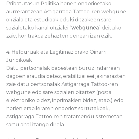
Pribatutasun Politika honen ondorioetako,
aurrerantzean Astigarraga Tattoo-ren webgune
ofiziala eta estudioak eduki ditzakeen sare
sozialetako kanal ofizialei “
webgunea
” deituko
zaie, kontrakoa zehazten denean izan ezik.
4. Helburuak eta Legitimaziorako Oinarri
Juridikoak
Datu pertsonalak babesteari buruz indarrean
dagoen araudia betez, erabiltzaileei jakinarazten
zaie datu pertsonalak Astigarraga Tattoo-ren
webgune edo sare sozialen bitartez (posta
elektroniko bidez, inprimakien bidez, etab.) edo
horien erabileraren ondorioz sortutakoak,
Astigarraga Tattoo-ren tratamendu sistemetan
sartu ahal izango direla.