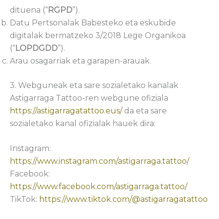
dituena (“
RGPD
”).
Datu Pertsonalak Babesteko eta eskubide
digitalak bermatzeko 3/2018 Lege Organikoa
(“
LOPDGDD
”).
Arau osagarriak eta garapen-arauak.
3. Webguneak eta sare sozialetako kanalak
Astigarraga Tattoo-ren webgune ofiziala
https://astigarragatattoo.eus/
da eta sare
sozialetako kanal ofizialak hauek dira:
Instagram:
https://www.instagram.com/astigarraga.tattoo/
Facebook:
https://www.facebook.com/astigarraga.tattoo/
TikTok:
https://www.tiktok.com/@astigarragatattoo