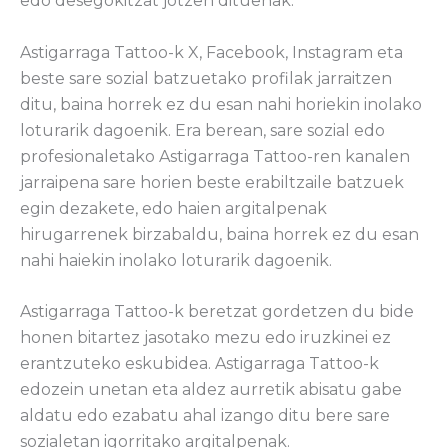
edo desegokitzat jotzen dituenak.
Astigarraga Tattoo-k X, Facebook, Instagram eta
beste sare sozial batzuetako profilak jarraitzen
ditu, baina horrek ez du esan nahi horiekin inolako
loturarik dagoenik. Era berean, sare sozial edo
profesionaletako Astigarraga Tattoo-ren kanalen
jarraipena sare horien beste erabiltzaile batzuek
egin dezakete, edo haien argitalpenak
hirugarrenek birzabaldu, baina horrek ez du esan
nahi haiekin inolako loturarik dagoenik.
Astigarraga Tattoo-k beretzat gordetzen du bide
honen bitartez jasotako mezu edo iruzkinei ez
erantzuteko eskubidea. Astigarraga Tattoo-k
edozein unetan eta aldez aurretik abisatu gabe
aldatu edo ezabatu ahal izango ditu bere sare
sozialetan igorritako argitalpenak.