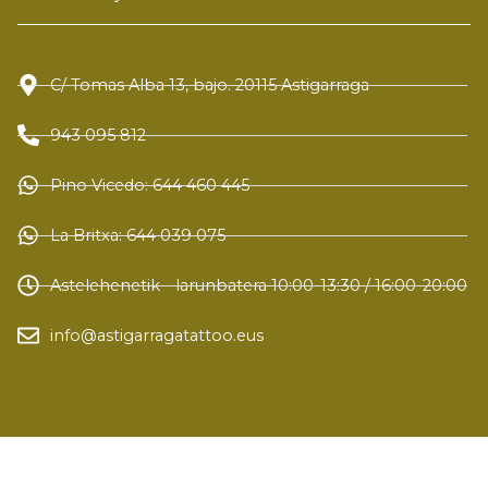
C/ Tomas Alba 13, bajo. 20115 Astigarraga
943 095 812
Pino Vicedo: 644 460 445
La Britxa: 644 039 075
Astelehenetik - larunbatera 10:00-13:30 / 16:00-20:00
info@astigarragatattoo.eus