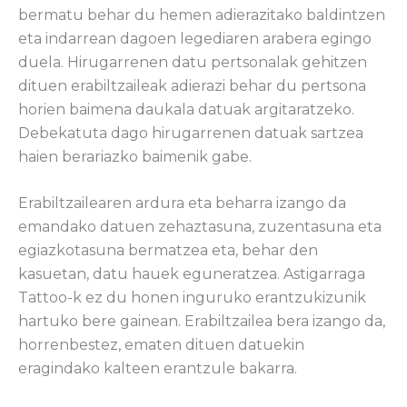
bermatu behar du hemen adierazitako baldintzen
eta indarrean dagoen legediaren arabera egingo
duela. Hirugarrenen datu pertsonalak gehitzen
dituen erabiltzaileak adierazi behar du pertsona
horien baimena daukala datuak argitaratzeko.
Debekatuta dago hirugarrenen datuak sartzea
haien berariazko baimenik gabe.
Erabiltzailearen ardura eta beharra izango da
emandako datuen zehaztasuna, zuzentasuna eta
egiazkotasuna bermatzea eta, behar den
kasuetan, datu hauek eguneratzea. Astigarraga
Tattoo-k ez du honen inguruko erantzukizunik
hartuko bere gainean. Erabiltzailea bera izango da,
horrenbestez, ematen dituen datuekin
eragindako kalteen erantzule bakarra.