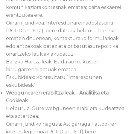
komunikaziorako tresnak ematea; baita eskaerei
erantzutea ere.
Oinarri juridikoa: Interesdunaren adostasuna
(RGPD art. 6.1.a), bere datuak helburu horiekin
ematen dituenean, kontakturako formularioak
edo antzekoak betez eta pribatutasun-politika
onartzeko laukiak aktibatuz.
Balizko Hartzaileak: Ez da aurreikusten
hirrugarrenei datuak ematea.
Eskubideak: Kontsultatu “Interesdunen
eskubideak”
Webgunearen erabiltzaileak – Analitika eta
Cookieak
Helburua: Gure webguneen erabilera kudeatzea
eta aztertzea.
Oinarri juridiko nagusia: Astigarraga Tattoo-ren
interes legitimoa (RGPD art. 6.1.f) bere