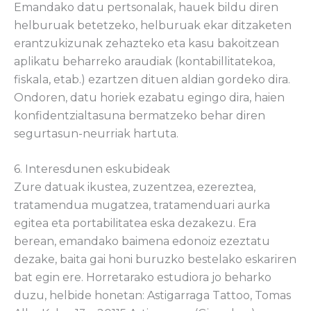
Emandako datu pertsonalak, hauek bildu diren
helburuak betetzeko, helburuak ekar ditzaketen
erantzukizunak zehazteko eta kasu bakoitzean
aplikatu beharreko araudiak (kontabillitatekoa,
fiskala, etab.) ezartzen dituen aldian gordeko dira.
Ondoren, datu horiek ezabatu egingo dira, haien
konfidentzialtasuna bermatzeko behar diren
segurtasun-neurriak hartuta.
6. Interesdunen eskubideak
Zure datuak ikustea, zuzentzea, ezereztea,
tratamendua mugatzea, tratamenduari aurka
egitea eta portabilitatea eska dezakezu. Era
berean, emandako baimena edonoiz ezeztatu
dezake, baita gai honi buruzko bestelako eskariren
bat egin ere. Horretarako estudiora jo beharko
duzu, helbide honetan: Astigarraga Tattoo, Tomas