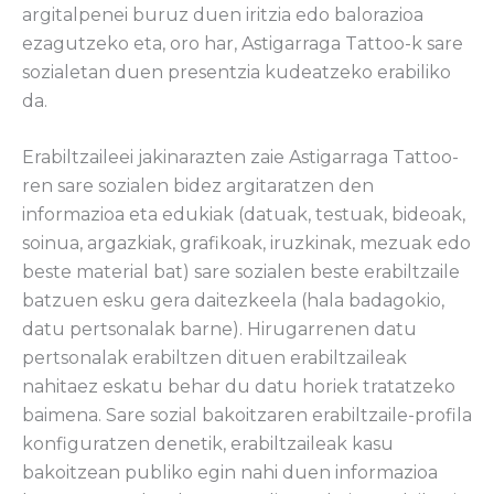
argitalpenei buruz duen iritzia edo balorazioa
ezagutzeko eta, oro har, Astigarraga Tattoo-k sare
sozialetan duen presentzia kudeatzeko erabiliko
da.
Erabiltzaileei jakinarazten zaie Astigarraga Tattoo-
ren sare sozialen bidez argitaratzen den
informazioa eta edukiak (datuak, testuak, bideoak,
soinua, argazkiak, grafikoak, iruzkinak, mezuak edo
beste material bat) sare sozialen beste erabiltzaile
batzuen esku gera daitezkeela (hala badagokio,
datu pertsonalak barne). Hirugarrenen datu
pertsonalak erabiltzen dituen erabiltzaileak
nahitaez eskatu behar du datu horiek tratatzeko
baimena. Sare sozial bakoitzaren erabiltzaile-profila
konfiguratzen denetik, erabiltzaileak kasu
bakoitzean publiko egin nahi duen informazioa