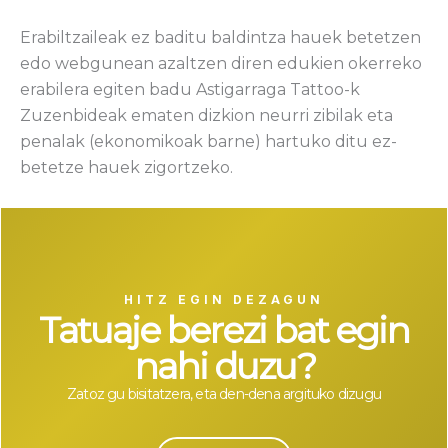
Erabiltzaileak ez baditu baldintza hauek betetzen
edo webgunean azaltzen diren edukien okerreko
erabilera egiten badu Astigarraga Tattoo-k
Zuzenbideak ematen dizkion neurri zibilak eta
penalak (ekonomikoak barne) hartuko ditu ez-
betetze hauek zigortzeko.
HITZ EGIN DEZAGUN
Tatuaje berezi bat egin
nahi duzu?
Zatoz gu bisitatzera, eta den-dena argituko dizugu