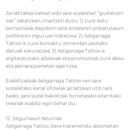
Jarraitzailea izatean edo sare sozialetan “gustatzen
zait” sakatzean, onartzen duzu: 1) zure datu
pertsonalak dagokion sare sozialaren pribatutasun
politikaren inguruan tratatzea; 2) Astigarraga
Tattoo-k zure kontaktu zerrendan jasotako
datuak eskuratzea; 3) Astigarraga Tattoo-k
argitaratutako albisteak eta promozioak zure abisu
eta jakinarazpenetan agertzea.
Erabiltzaileak Astigarraga Tattoo-ren sare
sozialetako kanal ofizialak jarraitzeari utzi nahi
badio, sare sozial bakoitzak horretarako ezarritako
tresnak erabiliz egin behar du.
12. Segurtasun Neurriak
Astigarraga Tattoo, bere tratamendu-sistemetan