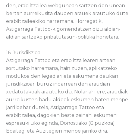
den, erabiltzailea webgunean sartzen den unean
bertan aurreikusita dauden arauek arautuko dute
erabiltzaileekiko harremana. Horregatik,
Astigarraga Tattoo-k gomendatzen dizu aldian-
aldian sartzeko pribatutasun-politika honetara.
16. Jurisdikzioa
Astigarraga Tattoo eta erabiltzailearen artean
sortutako harremana, hain zuzen, aplikatzeko
modukoa den legediari eta eskumena daukan
jurisdikzioari buruz indarrean den araudian
xedatutakoak arautuko du. Nolanahi ere, araudiak
aurreikusten badu aldeek eskumen baten menpe
jarri behar dutela, Astigarraga Tattoo eta
erabiltzailea, dagokien beste zeinahi eskumeni
espresuki uko eginda, Donostiako (Gipuzkoa)
Epaitegi eta Auzitegien menpe jarriko dira.