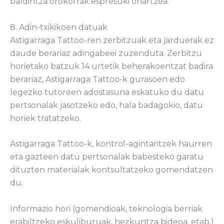
baldintza orokorrak espresuki onartzea.
8. Adin-txikikoen datuak
Astigarraga Tattoo-ren zerbitzuak eta jarduerak ez
daude berariaz adingabeei zuzenduta. Zerbitzu
horietako batzuk 14 urtetik beherakoentzat badira
berariaz, Astigarraga Tattoo-k gurasoen edo
legezko tutoreen adostasuna eskatuko du datu
pertsonalak jasotzeko edo, hala badagokio, datu
horiek tratatzeko.
Astigarraga Tattoo-k, kontrol-agintaritzek haurren
eta gazteen datu pertsonalak babesteko garatu
dituzten materialak kontsultatzeko gomendatzen
du.
Informazio hori (gomendioak, teknologia berriak
erabiltzeko eskuliburuak, hezkuntza bideoa, etab.)