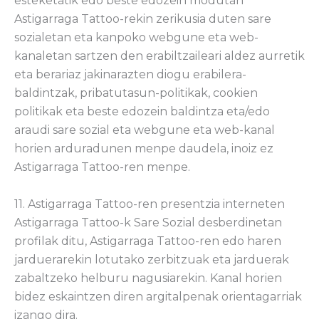
esteketatik edo beste edozein modutan
Astigarraga Tattoo-rekin zerikusia duten sare
sozialetan eta kanpoko webgune eta web-
kanaletan sartzen den erabiltzaileari aldez aurretik
eta berariaz jakinarazten diogu erabilera-
baldintzak, pribatutasun-politikak, cookien
politikak eta beste edozein baldintza eta/edo
araudi sare sozial eta webgune eta web-kanal
horien arduradunen menpe daudela, inoiz ez
Astigarraga Tattoo-ren menpe.
11. Astigarraga Tattoo-ren presentzia interneten
Astigarraga Tattoo-k Sare Sozial desberdinetan
profilak ditu, Astigarraga Tattoo-ren edo haren
jarduerarekin lotutako zerbitzuak eta jarduerak
zabaltzeko helburu nagusiarekin. Kanal horien
bidez eskaintzen diren argitalpenak orientagarriak
izango dira.