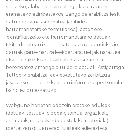
sartzeko; alabaina, hainbat eginkizun aurrera
eramateko ezinbestekoa izango da erabiltzaileak
datu pertsonalak ematea (adibidez
harremanetarako formularioa), batez ere
identifikatzeko eta harremanetarako datuak.
Ekitaldi batean izena emateak zure identifikazio
datuak parte-hartzaileei/bertaratuei jakinaraztea
ekar dezake. Erabiltzaileak era askean eta
borondatez emango ditu bere datuak. Astigarraga
Tattoo-k erabiltzaileak eskatutako zerbitzua
jasotzeko beharrezkoa den informazio pertsonala
baino ez du eskatuko.
Webgune honetan edozein eratako edukiak
(datuak, testuak, bideoak, soinua, argazkiak,
grafikoak, mezuak edo bestelako materiala)
txertatzen dituen erabiltzaileak adierazi eta