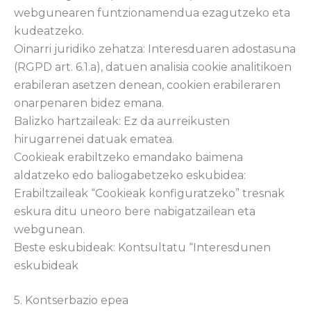
webgunearen funtzionamendua ezagutzeko eta
kudeatzeko.
Oinarri juridiko zehatza: Interesduaren adostasuna
(RGPD art. 6.1.a), datuen analisia cookie analitikoen
erabileran asetzen denean, cookien erabileraren
onarpenaren bidez emana.
Balizko hartzaileak: Ez da aurreikusten
hirugarrenei datuak ematea.
Cookieak erabiltzeko emandako baimena
aldatzeko edo baliogabetzeko eskubidea:
Erabiltzaileak “Cookieak konfiguratzeko” tresnak
eskura ditu uneoro bere nabigatzailean eta
webgunean.
Beste eskubideak: Kontsultatu “Interesdunen
eskubideak
5. Kontserbazio epea