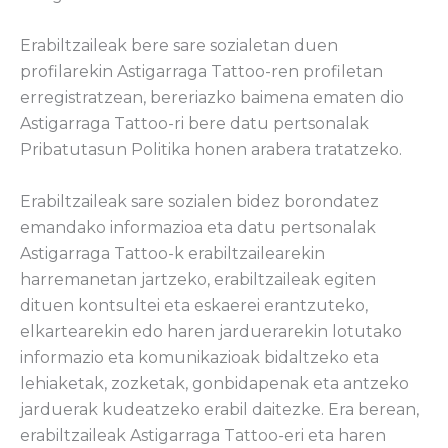
Erabiltzaileak bere sare sozialetan duen
profilarekin Astigarraga Tattoo-ren profiletan
erregistratzean, bereriazko baimena ematen dio
Astigarraga Tattoo-ri bere datu pertsonalak
Pribatutasun Politika honen arabera tratatzeko.
Erabiltzaileak sare sozialen bidez borondatez
emandako informazioa eta datu pertsonalak
Astigarraga Tattoo-k erabiltzailearekin
harremanetan jartzeko, erabiltzaileak egiten
dituen kontsultei eta eskaerei erantzuteko,
elkartearekin edo haren jarduerarekin lotutako
informazio eta komunikazioak bidaltzeko eta
lehiaketak, zozketak, gonbidapenak eta antzeko
jarduerak kudeatzeko erabil daitezke. Era berean,
erabiltzaileak Astigarraga Tattoo-eri eta haren