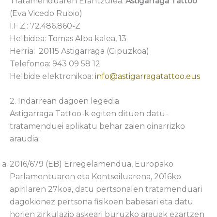
Tratamenduaren Erantzulea:
Astigarraga Tattoo
(Eva Vicedo Rubio)
I.F.Z.: 72.486.860-Z
Helbidea: Tomas Alba kalea, 13
Herria: 20115 Astigarraga (Gipuzkoa)
Telefonoa: 943 09 58 12
Helbide elektronikoa:
info@astigarragatattoo.eus
2. Indarrean dagoen legedia
Astigarraga Tattoo-k egiten dituen datu-
tratamenduei aplikatu behar zaien oinarrizko
araudia:
2016/679 (EB) Erregelamendua, Europako
Parlamentuaren eta Kontseiluarena, 2016ko
apirilaren 27koa, datu pertsonalen tratamenduari
dagokionez pertsona fisikoen babesari eta datu
horien zirkulazio askeari buruzko arauak ezartzen