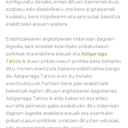
konfiguratu dezake, eman dituen baimenak ikusi,
ezabatu edo desaktibatu, eta bere argitalpenak
kudeatu, bere irizpidearen eta sare sozial bakoitza
erabiltzeko arauen arabera.
Erabiltzailearen argitalpenek indarrean dagoen
legedia, sare sozialek ezarritako pribatutasun
politikak eta erabilera arauak eta
Astigarraga
Tattoo-k
duen pribatutasun politika bete beharko
ditu. Honen erantzule bakarra erabiltzailea izango
da. Astigarraga Tattoo-k ez du inolako
erantzukizunik hartzen bere gain erabiltzaile
bakoitzak egiten dituen argitalpenei dagokienez.
Astigarraga Tattoo-k alde bakarrez eta aldez
aurretik jakinarazi gabe ezabatuko ditu indarrean
dagoen legedia, erabilera arauak eta ezarritako
pribatutasun politikak urratzen dituzten edukiak,